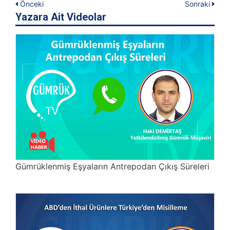
Önceki
Sonraki
tıklayın
tıklayın
Yazara Ait Videolar
Gümrüklenmiş Eşyaların Antrepodan Çıkış Süreleri