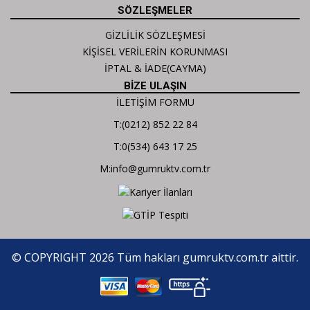
SÖZLEŞMELER
GİZLİLİK SÖZLEŞMESİ
KİŞİSEL VERİLERİN KORUNMASI
İPTAL & İADE(CAYMA)
BİZE ULAŞIN
İLETİŞİM FORMU
T:(0212) 852 22 84
T:0(534) 643 17 25
M:info@gumruktv.com.tr
© COPYRIGHT 2026 Tüm hakları gumruktv.com.tr aittir.