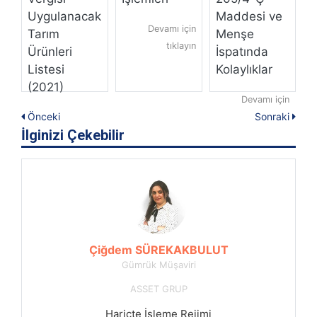
Uygulanacak
Maddesi ve
İ
Devamı için
eri
Tarım
Menşe
M
tıklayın
Ürünleri
İspatında
Listesi
Kolaylıklar
in
(2021)
yın
Devamı için
Önceki
Sonraki
tıklayın
Devamı için
İlginizi Çekebilir
tıklayın
Çiğdem SÜREKAKBULUT
Gümrük Müşaviri
ASSET GRUP
Hariçte İşleme Rejimi