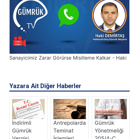
Sanayicimiz Zarar Görürse Misilleme Kalkar - Haki
Yazara Ait Diğer Haberler
İndirimli
Antrepolarda
Gümrük
Y
Gümrük
Teminat
Yönetmeliği
F
Vergisi
İşlemleri
205/4-Ç
R