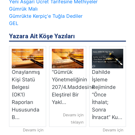
Yeni Asgari Ücret Tarifesine Methiyeler
Gümrük Malı
Gümrükte Kerpiç'e Tuğla Dediler
GEL
Yazara Ait Köşe Yazıları
Onaylanmış
“Gümrük
Dahilde
T
Kişi Statü
Yönetmeliğinin
İşleme
“
ı
Belgesi
207/4.Maddesine
Rejiminde
Z
(OK1)
Eleştirel Bir
“Önce
v
Raporları
Yakl...
İthalat;
Ü
in
Hususunda
Sonra
yın
Devamı için
B...
İhracat” Ku...
tıklayın
Devamı için
Devamı için